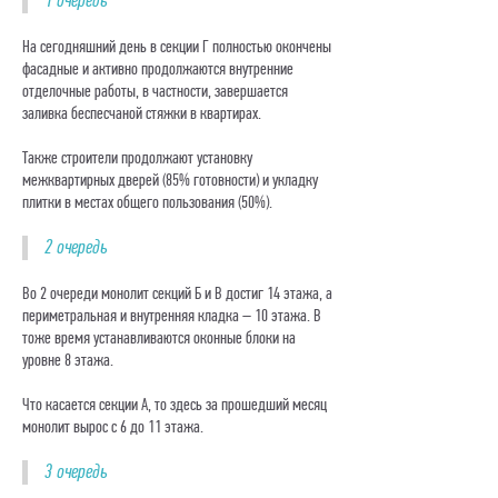
1 очередь
На сегодняшний день в секции Г полностью окончены
фасадные и активно продолжаются внутренние
отделочные работы, в частности, завершается
заливка беспесчаной стяжки в квартирах.
Также строители продолжают установку
межквартирных дверей (85% готовности) и укладку
плитки в местах общего пользования (50%).
2 очередь
Во 2 очереди монолит секций Б и В достиг 14 этажа, а
периметральная и внутренняя кладка – 10 этажа. В
тоже время устанавливаются оконные блоки на
уровне 8 этажа.
Что касается секции А, то здесь за прошедший месяц
монолит вырос с 6 до 11 этажа.
3 очередь