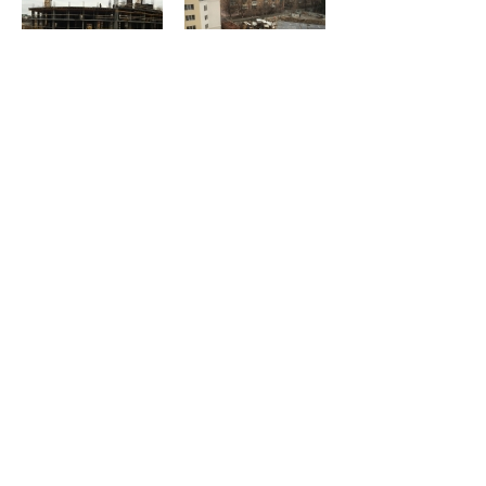
ІНФРАСТРУКТУРА
СПЕЦ. ЦІНА
ПАРКІНГ
УМОВИ КУПІВЛІ
ВІДДІЛ ПРОДАЖУ
РОЗТАШУВАННЯ
ГАЛЕРЕЯ
ЗАБУДОВНИК
ОФІСИ
© 2019 Житловий Комплекс "Глорія Парк" - Життя з
комфортом. Всі права захищені. Продаж квартир, Купити
квартиру в Києві.
ЖК «GLORIA PARK», м. Київ, проспект Перемоги, 90/1
(Шевченківський р-н / м. Нивки) | Тел.: +380 (44) 227 00 20.
Замовник будівництва - ТОВ «Київресурсбуд». Проект