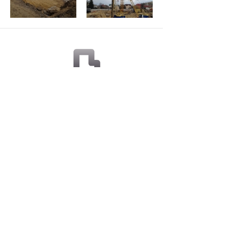
ІНФРАСТРУКТУРА
СПЕЦ. ЦІНА
ПАРКІНГ
УМОВИ КУПІВЛІ
ВІДДІЛ ПРОДАЖУ
РОЗТАШУВАННЯ
ГАЛЕРЕЯ
ЗАБУДОВНИК
ОФІСИ
© 2019 Житловий Комплекс "Глорія Парк" - Життя з
комфортом. Всі права захищені. Продаж квартир, Купити
квартиру в Києві.
ЖК «GLORIA PARK», м. Київ, проспект Перемоги, 90/1
(Шевченківський р-н / м. Нивки) | Тел.: +380 (44) 227 00 20.
Замовник будівництва - ТОВ «Київресурсбуд». Проект
реалізує ПАТ «ЗНВКІФ« Геос Глорія».