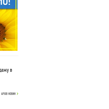
одажу в
АРХІВ НОВИН