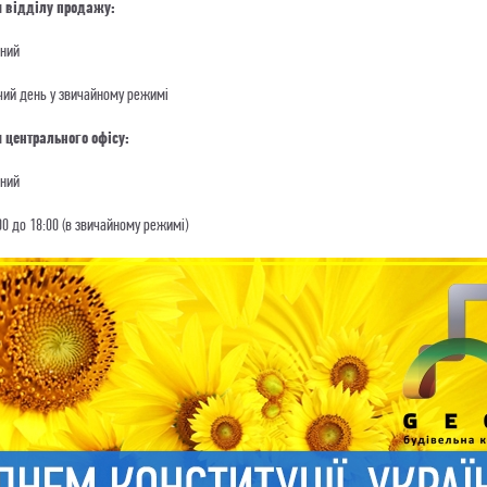
и відділу продажу:
дний
чий день у звичайному режимі
и центрального офiсу:
дний
0 до 18:00 (в звичайному режимі)