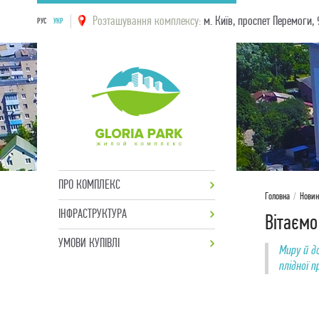
Розташування комплексу:
м. Київ, проспет Перемоги, 
РУС
УКР
ПРО КОМПЛЕКС
Головна
/
Нови
ІНФРАСТРУКТУРА
Вітаємо
УМОВИ КУПІВЛІ
Миру й д
плідної 