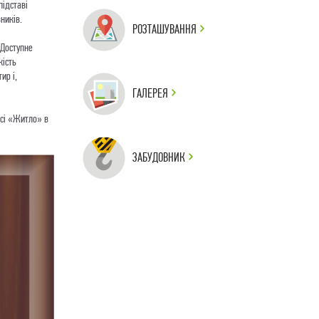
підставі
ників.
РОЗТАШУВАННЯ
«Доступне
кість
ир і,
ГАЛЕРЕЯ
рсі «Житло» в
ЗАБУДОВНИК