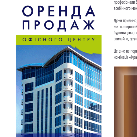
професіонали б
всебічного мон
Дуже приємно,
житло європейс
будівництва, і
звичайно, зру
Це вже не пер
номінації «Кр