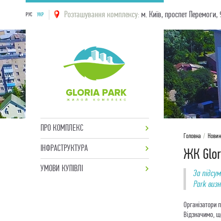
Розташування комплексу:
м. Київ, проспет Перемоги, 
РУС
УКР
ПРО КОМПЛЕКС
Головна
/
Нови
ІНФРАСТРУКТУРА
ЖК Glor
УМОВИ КУПІВЛІ
За підсум
Park виз
Організатори п
Відзначимо, що