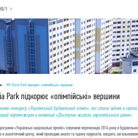
90/1
ни
/
ЖК Gloria Park підкорює «олімпійські» вершини
ia Park підкорює «олімпійські» вершини
ками конкурсу «Український будівельний олімп», які стали відомі в серпні,
наний переможцем в номінації «Доступне житло європейського рівня».
рограми «Українські національні премії» озвучили переможців 2014 року в будівельно
 в аналітичний центр, який проводив аналіз та оцінку лауреатів, входять загальновизн