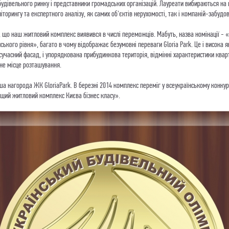
удівельного ринку і представники громадських організацій. Лауреати вибираються на 
іторингу та експертного аналізу, як самих об'єктів нерухомості, так і компаній-забудов
 що наш житловий комплекс виявився в числі переможців. Мабуть, назва номінації - 
ького рівня», багато в чому відображає безумовні переваги Gloria Park. Це і висока я
 сучасний фасад, і упорядкована прибудинкова територія, відмінні характеристики кварт
чне місце розташування.
ша нагорода ЖК GloriaPark. В березні 2014 комплекс переміг у всеукраїнському конку
ащий житловий комплекс Києва бізнес класу».