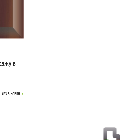
одажу в
АРХІВ НОВИН